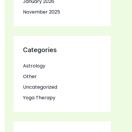
January 2026
November 2025
Categories
Astrology
Other
Uncategorized
Yoga Therapy