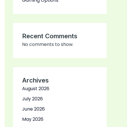
Gaming Options
Recent Comments
No comments to show.
Archives
August 2026
July 2026
June 2026
May 2026