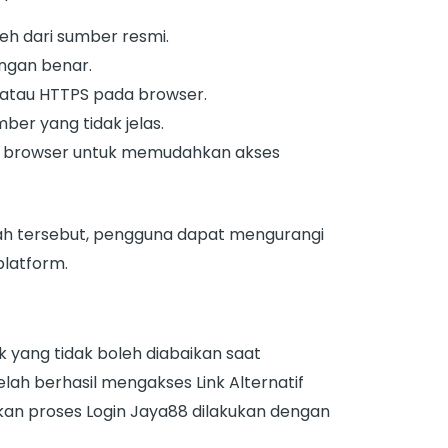
eh dari sumber resmi.
engan benar.
atau HTTPS pada browser.
ber yang tidak jelas.
k browser untuk memudahkan akses
ah tersebut, pengguna dapat mengurangi
platform.
yang tidak boleh diabaikan saat
lah berhasil mengakses Link Alternatif
an proses Login Jaya88 dilakukan dengan