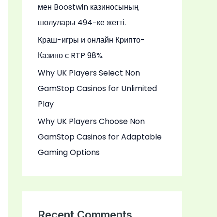
мен Boostwin казиносының
шолулары 494-ке жетті.
Краш-игры и онлайн Крипто-
Казино с RTP 98%.
Why UK Players Select Non
GamStop Casinos for Unlimited
Play
Why UK Players Choose Non
GamStop Casinos for Adaptable
Gaming Options
Recent Comments