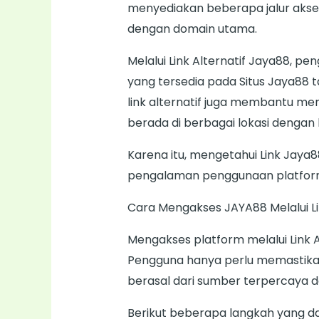
menyediakan beberapa jalur akses
dengan domain utama.
Melalui Link Alternatif Jaya88, p
yang tersedia pada Situs Jaya88 t
link alternatif juga membantu me
berada di berbagai lokasi dengan
Karena itu, mengetahui Link Jaya8
pengalaman penggunaan platform 
Cara Mengakses JAYA88 Melalui Lin
Mengakses platform melalui Link 
Pengguna hanya perlu memastika
berasal dari sumber terpercaya dan
Berikut beberapa langkah yang da