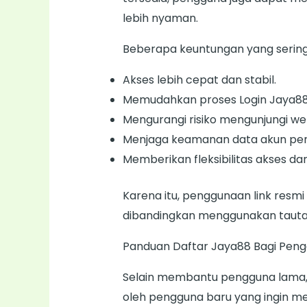
lebih nyaman.
Beberapa keuntungan yang sering 
Akses lebih cepat dan stabil.
Memudahkan proses Login Jaya88 
Mengurangi risiko mengunjungi web
Menjaga keamanan data akun pe
Memberikan fleksibilitas akses da
Karena itu, penggunaan link resmi
dibandingkan menggunakan tautan 
Panduan Daftar Jaya88 Bagi Peng
Selain membantu pengguna lama, L
oleh pengguna baru yang ingin me