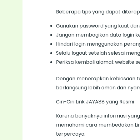
Beberapa tips yang dapat diterapk
Gunakan password yang kuat dan 
Jangan membagikan data login ke
Hindari login menggunakan perang
Selalu logout setelah selesai men
Periksa kembali alamat website 
Dengan menerapkan kebiasaan ter
berlangsung lebih aman dan nya
Ciri-Ciri Link JAYA88 yang Resmi
Karena banyaknya informasi yang 
memahami cara membedakan Link 
terpercaya.