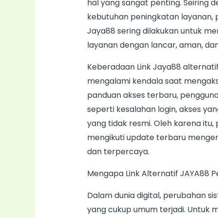
hal yang sangat penting. Seiring
kebutuhan peningkatan layanan, p
Jaya88 sering dilakukan untuk m
layanan dengan lancar, aman, da
Keberadaan Link Jaya88 alternatif
mengalami kendala saat mengak
panduan akses terbaru, penggun
seperti kesalahan login, akses ya
yang tidak resmi. Oleh karena itu,
mengikuti update terbaru mengenai
dan terpercaya.
Mengapa Link Alternatif JAYA88 P
Dalam dunia digital, perubahan 
yang cukup umum terjadi. Untuk m