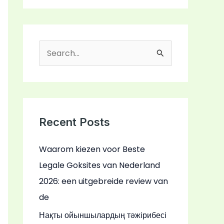
S
e
a
r
c
Recent Posts
h
Waarom kiezen voor Beste
f
Legale Goksites van Nederland
o
2026: een uitgebreide review van
r
de
:
Нақты ойыншылардың тәжірибесі