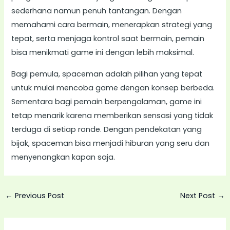
sederhana namun penuh tantangan. Dengan
memahami cara bermain, menerapkan strategi yang
tepat, serta menjaga kontrol saat bermain, pemain
bisa menikmati game ini dengan lebih maksimal.
Bagi pemula, spaceman adalah pilihan yang tepat
untuk mulai mencoba game dengan konsep berbeda.
Sementara bagi pemain berpengalaman, game ini
tetap menarik karena memberikan sensasi yang tidak
terduga di setiap ronde. Dengan pendekatan yang
bijak, spaceman bisa menjadi hiburan yang seru dan
menyenangkan kapan saja.
←
Previous Post
Next Post
→