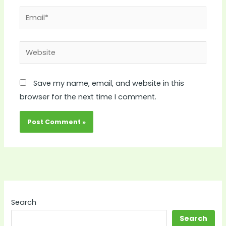
Email*
Website
Save my name, email, and website in this
browser for the next time I comment.
Search
Search