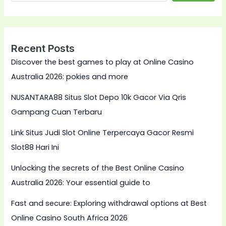
Recent Posts
Discover the best games to play at Online Casino
Australia 2026: pokies and more
NUSANTARA88 Situs Slot Depo 10k Gacor Via Qris
Gampang Cuan Terbaru
Link Situs Judi Slot Online Terpercaya Gacor Resmi
Slot88 Hari Ini
Unlocking the secrets of the Best Online Casino
Australia 2026: Your essential guide to
Fast and secure: Exploring withdrawal options at Best
Online Casino South Africa 2026