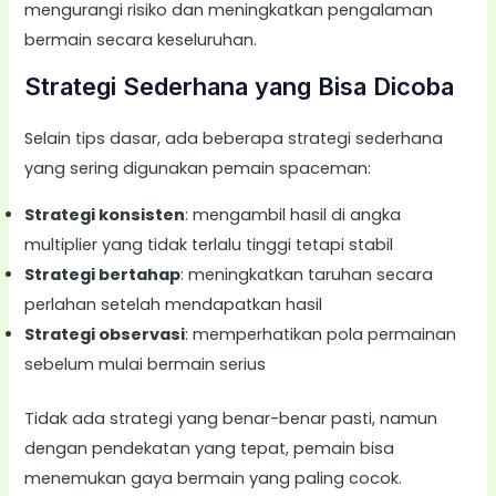
mengurangi risiko dan meningkatkan pengalaman
bermain secara keseluruhan.
Strategi Sederhana yang Bisa Dicoba
Selain tips dasar, ada beberapa strategi sederhana
yang sering digunakan pemain spaceman:
Strategi konsisten
: mengambil hasil di angka
multiplier yang tidak terlalu tinggi tetapi stabil
Strategi bertahap
: meningkatkan taruhan secara
perlahan setelah mendapatkan hasil
Strategi observasi
: memperhatikan pola permainan
sebelum mulai bermain serius
Tidak ada strategi yang benar-benar pasti, namun
dengan pendekatan yang tepat, pemain bisa
menemukan gaya bermain yang paling cocok.