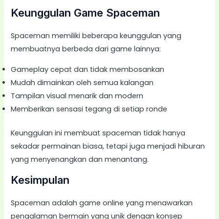
Keunggulan Game Spaceman
Spaceman memiliki beberapa keunggulan yang
membuatnya berbeda dari game lainnya:
Gameplay cepat dan tidak membosankan
Mudah dimainkan oleh semua kalangan
Tampilan visual menarik dan modern
Memberikan sensasi tegang di setiap ronde
Keunggulan ini membuat spaceman tidak hanya
sekadar permainan biasa, tetapi juga menjadi hiburan
yang menyenangkan dan menantang.
Kesimpulan
Spaceman adalah game online yang menawarkan
pengalaman bermain yang unik dengan konsep