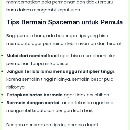
memperhatikan pola permainan dan tidak terburu-
buru dalam mengambil keputusan.
Tips Bermain Spaceman untuk Pemula
Bagi pemain baru, ada beberapa tips yang bisa
membantu agar permainan lebih nyaman dan terarah:
Mulai dari nominal kecil
agar bisa memahami alur
permainan tanpa risiko besar
Jangan terlalu lama menunggu multiplier tinggi
,
karena semakin tinggi nilainya, semakin besar pula
risikonya
Tetapkan batas bermain
agar tidak berlebihan
Bermain dengan santai
tanpa tekanan agar bisa
mengambil keputusan dengan lebih baik
Dengan menerapkan tips ini, pemain dapat