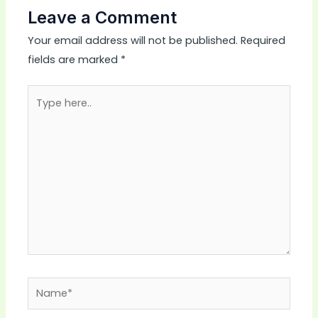
Leave a Comment
Your email address will not be published.
Required
fields are marked
*
Type
here..
Name*