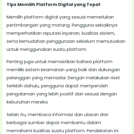
Tips Memilih Platform Digital yang Tepat
Memilih platform digital yang sesuai memerlukan
pertimbangan yang matang. Pengguna sebaiknya
memperhatikan reputasi layanan, kualitas sistem,
serta kemudahan penggunaan sebelum memutuskan
untuk menggunakan suatu platform.
Penting juga untuk memastikan bahwa platform
memiliki sistem keamanan yang baik dan dukungan
pelanggan yang memadai. Dengan melakukan riset
terlebih dahulu, pengguna dapat memperoleh
pengalaman yang lebih positif dan sesuai dengan
kebutuhan mereka.
Selain itu, membaca informasi dan ulasan dari
berbagai sumber dapat membantu dalam
memahami kualitas suatu platform. Pendekatan ini