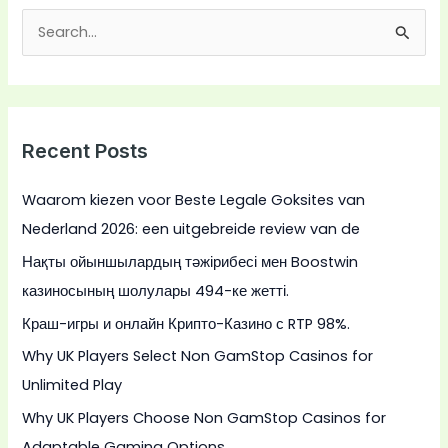
S
e
a
r
Recent Posts
c
h
Waarom kiezen voor Beste Legale Goksites van
f
Nederland 2026: een uitgebreide review van de
o
Нақты ойыншылардың тәжірибесі мен Boostwin
r
казиносының шолулары 494-ке жетті.
:
Краш-игры и онлайн Крипто-Казино с RTP 98%.
Why UK Players Select Non GamStop Casinos for
Unlimited Play
Why UK Players Choose Non GamStop Casinos for
Adaptable Gaming Options