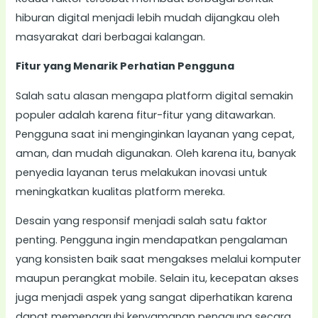
hiburan digital menjadi lebih mudah dijangkau oleh
masyarakat dari berbagai kalangan.
Fitur yang Menarik Perhatian Pengguna
Salah satu alasan mengapa platform digital semakin
populer adalah karena fitur-fitur yang ditawarkan.
Pengguna saat ini menginginkan layanan yang cepat,
aman, dan mudah digunakan. Oleh karena itu, banyak
penyedia layanan terus melakukan inovasi untuk
meningkatkan kualitas platform mereka.
Desain yang responsif menjadi salah satu faktor
penting. Pengguna ingin mendapatkan pengalaman
yang konsisten baik saat mengakses melalui komputer
maupun perangkat mobile. Selain itu, kecepatan akses
juga menjadi aspek yang sangat diperhatikan karena
dapat memengaruhi kenyamanan pengguna secara