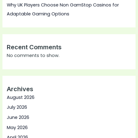
Why UK Players Choose Non GamStop Casinos for
Adaptable Gaming Options
Recent Comments
No comments to show.
Archives
August 2026
July 2026
June 2026
May 2026
April 2026