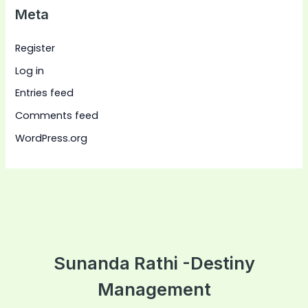
Meta
Register
Log in
Entries feed
Comments feed
WordPress.org
Sunanda Rathi -Destiny
Management