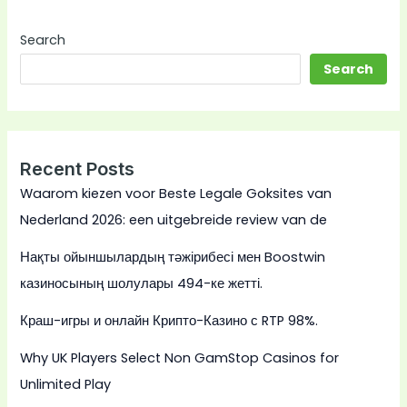
Search
Search
Recent Posts
Waarom kiezen voor Beste Legale Goksites van
Nederland 2026: een uitgebreide review van de
Нақты ойыншылардың тәжірибесі мен Boostwin
казиносының шолулары 494-ке жетті.
Краш-игры и онлайн Крипто-Казино с RTP 98%.
Why UK Players Select Non GamStop Casinos for
Unlimited Play