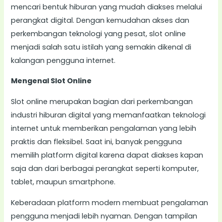
mencari bentuk hiburan yang mudah diakses melalui
perangkat digital. Dengan kemudahan akses dan
perkembangan teknologi yang pesat, slot online
menjadi salah satu istilah yang semakin dikenal di
kalangan pengguna internet.
Mengenal Slot Online
Slot online merupakan bagian dari perkembangan
industri hiburan digital yang memanfaatkan teknologi
internet untuk memberikan pengalaman yang lebih
praktis dan fleksibel. Saat ini, banyak pengguna
memilih platform digital karena dapat diakses kapan
saja dan dari berbagai perangkat seperti komputer,
tablet, maupun smartphone.
Keberadaan platform modern membuat pengalaman
pengguna menjadi lebih nyaman. Dengan tampilan