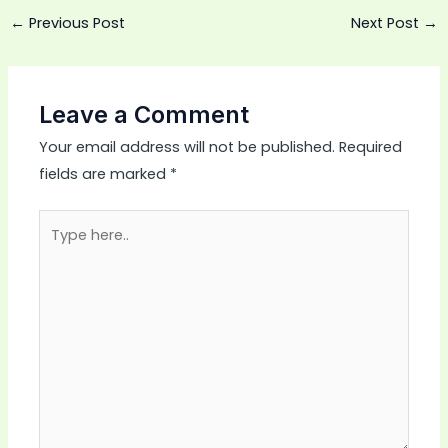
←
Previous Post
Next Post
→
Leave a Comment
Your email address will not be published.
Required
fields are marked
*
Type
here..